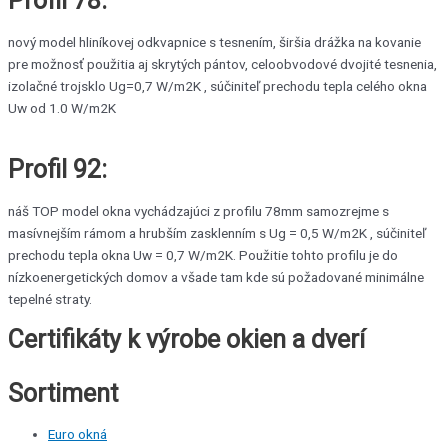
Profil 78:
nový model hliníkovej odkvapnice s tesnením, širšia drážka na kovanie
pre možnosť použitia aj skrytých pántov, celoobvodové dvojité tesnenia,
izolačné trojsklo Ug=0,7 W/m2K , súčiniteľ prechodu tepla celého okna
Uw od 1.0 W/m2K
Profil 92:
náš TOP model okna vychádzajúci z profilu 78mm samozrejme s
masívnejším rámom a hrubším zasklenním s Ug = 0,5 W/m2K , súčiniteľ
prechodu tepla okna Uw = 0,7 W/m2K. Použitie tohto profilu je do
nízkoenergetických domov a všade tam kde sú požadované minimálne
tepelné straty.
Certifikáty k výrobe okien a dverí
Sortiment
Euro okná