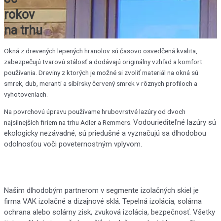
rokov
na trhu
Okná z drevených lepených hranolov sú časovo osvedčená kvalita,
zabezpečujú tvarovú stálosť a dodávajú originálny vzhľad a komfort
používania. Dreviny z ktorých je možné si zvoliť materiál na okná sú
smrek, dub, meranti a sibírsky červený smrek v rôznych profiloch a
vyhotoveniach.
Na povrchovú úpravu používame hrubovrstvé lazúry od dvoch
Vodouriediteľné lazúry sú
najsilnejších firiem na trhu Adler a Remmers.
ekologicky nezávadné, sú priedušné a vyznačujú sa dlhodobou
odolnosťou voči poveternostným vplyvom.
Našim dlhodobým partnerom v segmente izolačných skiel je
firma VAK izolačné a dizajnové sklá. Tepelná izolácia, solárna
ochrana alebo solárny zisk, zvuková izolácia, bezpečnosť. Všetky