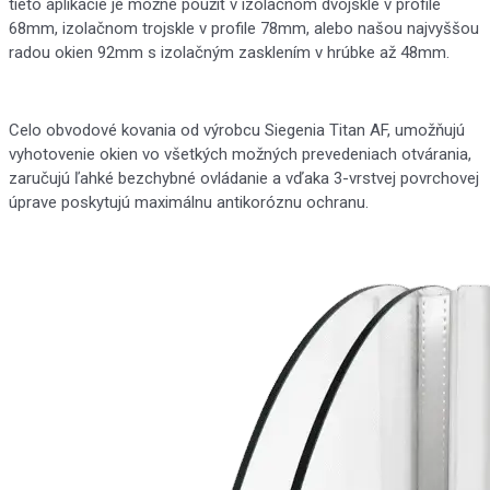
tieto aplikácie je možné použiť v izolačnom dvojskle v profile
68mm, izolačnom trojskle v profile 78mm, alebo našou najvyššou
radou okien 92mm s izolačným zasklením v hrúbke až 48mm.
Celo obvodové kovania od výrobcu Siegenia Titan AF, umožňujú
vyhotovenie okien vo všetkých možných prevedeniach otvárania,
zaručujú ľahké bezchybné ovládanie a vďaka 3-vrstvej povrchovej
úprave poskytujú maximálnu antikoróznu ochranu.